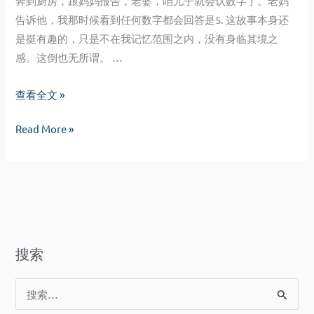
奔到厨房，跟妈妈报告，老婆，咱儿子就会认数字了。老妈
告诉他，我那时候看到任何数字都会回答是5. 这故事本身还
是挺有趣的，只是不在我记忆范围之内，没有身临其境之
感。这倒也无所谓。 …
我
查看全文 »
们
我
Read More »
的
们
爱，
的
它
爱，
们
它
去
们
了
去
哪
搜索
了
里？
哪
搜
里？
索