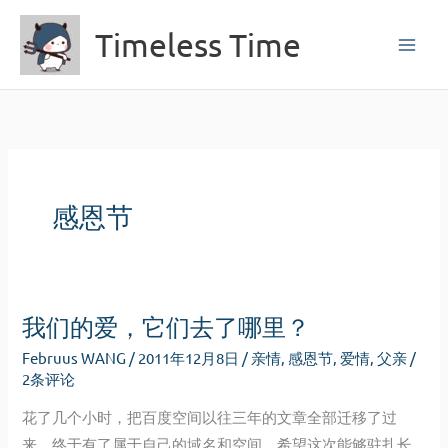
跳
Timeless Time
至
内
容
感恩节
我们的爱，它们去了哪里？
Februus WANG
/
2011年12月8日
/
亲情
,
感恩节
,
爱情
,
父亲
/
2条评论
花了几个小时，把百度空间以往三年的文章全部迁移了过
来，终于有了属于自己的域名和空间。希望这次能够驻扎长