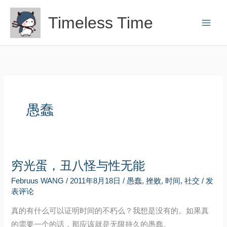
跳
Timeless Time
至
内
容
愚蠢
穷光蛋，丑八怪与性无能
Februus WANG
/
2011年8月18日
/
愚蠢
,
挫败
,
时间
,
社交
/
发
表评论
真的有什么可以证明时间的不朽么？我想是没有的。如果真
的需要一个的话，那应该就是无限持久的愚蠢。