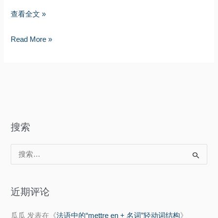
穷
查看全文 »
光
穷
Read More »
蛋，
光
丑
蛋，
八
丑
怪
八
与
怪
性
与
无
搜索
性
能
无
搜
能
索
：
近期评论
瓜瓜
发表在《
法语中的“mettre en + 名词”轻动词结构
》