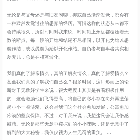
无论是与父母还是与旧友闲聊，抑或自己渐渐发觉，都会有
一种猛然发觉过往的愚蠢的经历。可惜这样的状态从来都不
会持续很久，所以时间对我来说，时间轴上永远都覆压着无
数的断点。每一段的开始和结尾不尽相同，以开化为始以愚
蠢作结，或以愚蠢为始以开化作结。自负者与自卑者其实相
差无几，总是在相互转化。
我们真的了解亲情么，真的了解友情么，真的了解爱情么？
甚至我们真的了解我们自己么？很多时候，这种形而上的论
断对于无数好学生来说，很大程度上其实是有着积极作用
的，这会激励他们飞得更高，将自己的渺小存在向外再激荡
起小小一圈涟漪。这会是我们这个社会愈加发展，公器愈加
冷漠的坚实保障。不过，对于我来说，我想这只会让我倍感
慰藉。无论是那些无意中窥探到的小小咪咪，还是无意中了
解到的大大秘密，我仅仅视为人生无谓的重负。 …