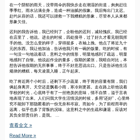
在一个阴郁的雨天，没带雨伞的我快步走在潮湿的街道，匆匆赶往
季季红。雨水沾满全身，造成一种油腻的假象。我后悔出门太迟。
赴约从容的话，我还可以拯救一下我糟糕的形象，尽管本人从来都
形象欠佳。
迟到的我告诉他，我已经到了，企盼他的迟到，减轻愧疚。我已经
在店里了，他说。进去的时候，四处搜寻，过了好久才看见朝我挥
手的他。没怎么变的样子，穿得挺多，衣袖上挽。他点了将近九十
元的东西。我让他加油，告诉他我只有一碗的饭量。吃的时候，有
一句没一句地说着话，意料之中的情形，明显地感到了疏远，明显
地感到了自惭。他说起作业的量多，假期的紧张，我暗自对比，本
想告诉他假期的无所事事，终于不好意思说出口。只是告诉他生活
规律的糟糕，每天凌晨入睡，正午起床。
吃了将近两个小时后，还剩下不少蔬菜，终于胃的容量有限，我们
俩起身离开。天空还是飘着小雨，寒冷则更甚。走在路上听他说着
学校的时光，心底终于有了一丝艳羡的意味，情不自禁，溢于言表
地表现了出来。人们问我大学生活情况的时候，多用“还好”，心里终
究不能卸下那隐匿着的一份无奈和岑寂。而如今，为了前程而举的
远离，似乎也多了背叛的况味。这意料之中的生疏和谦退，应该对
其负全部责任的，是我。 …
无
查看全文 »
知
无
Read More »
无