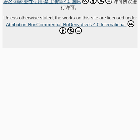
署名-非商业性使用-禁止演绎 4.0 国际
许可协议进
行许可。
Unless otherwise stated, the works on this site are licensed under
Attribution-NonCommercial-NoDerivatives 4.0 International.