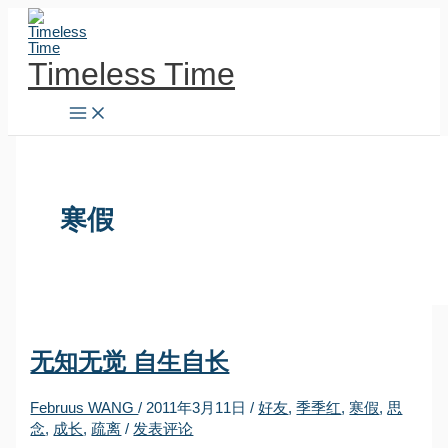
跳
至
内
Timeless Time
容
寒假
无知无觉 自生自长
Februus WANG
/
2011年3月11日
/
好友
,
季季红
,
寒假
,
思
念
,
成长
,
疏离
/
发表评论