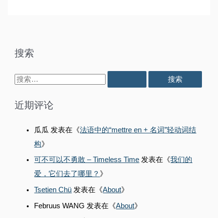
知
觉
无
自
觉
生
自
自
生
长
自
搜索
长
搜
索
近期评论
：
瓜瓜
发表在《
法语中的“mettre en + 名词”轻动词结
构
》
可不可以不勇敢 – Timeless Time
发表在《
我们的
爱，它们去了哪里？
》
Tsetien Chü
发表在《
About
》
Februus WANG
发表在《
About
》