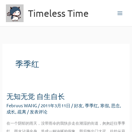
跳
Timeless Time
至
内
容
季季红
无知无觉 自生自长
Februus WANG
/
2011年3月11日
/
好友
,
季季红
,
寒假
,
思念
,
成长
,
疏离
/
发表评论
在一个阴郁的雨天，没带雨伞的我快步走在潮湿的街道，匆匆赶往季季
红。雨水沾满全身，造成一种油腻的假象。我后悔出门太迟。赴约从容