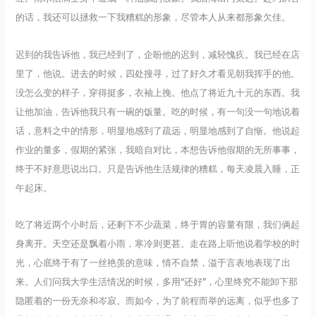
的话，我还可以拯救一下我糟糕的形象，尽管本人从来都形象欠佳。
迟到的我告诉他，我已经到了，企盼他的迟到，减轻愧疚。我已经在店
里了，他说。进去的时候，四处搜寻，过了好久才看见朝我挥手的他。
没怎么变的样子，穿得挺多，衣袖上挽。他点了将近九十元的东西。我
让他加油，告诉他我只有一碗的饭量。吃的时候，有一句没一句地说着
话，意料之中的情形，明显地感到了疏远，明显地感到了自惭。他说起
作业的量多，假期的紧张，我暗自对比，本想告诉他假期的无所事事，
终于不好意思说出口。只是告诉他生活规律的糟糕，每天凌晨入睡，正
午起床。
吃了将近两个小时后，还剩下不少蔬菜，终于胃的容量有限，我们俩起
身离开。天空还是飘着小雨，寒冷则更甚。走在路上听他说着学校的时
光，心底终于有了一丝艳羡的意味，情不自禁，溢于言表地表现了出
来。人们问我大学生活情况的时候，多用“还好”，心里终究不能卸下那
隐匿着的一份无奈和岑寂。而如今，为了前程而举的远离，似乎也多了