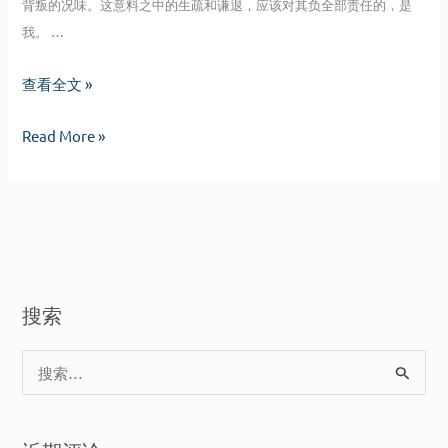
背叛的况味。这意料之中的生疏和谦退，应该对其负全部责任的，是
我。 …
无
查看全文 »
知
无
Read More »
无
知
觉
无
自
觉
生
自
自
生
长
自
搜索
长
搜
索
：