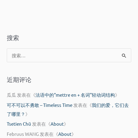
催
易
催
搜索
搜
索
：
近期评论
瓜瓜
发表在《
法语中的“mettre en + 名词”轻动词结构
》
可不可以不勇敢 – Timeless Time
发表在《
我们的爱，它们去
了哪里？
》
Tsetien Chü
发表在《
About
》
Februus WANG
发表在《
About
》