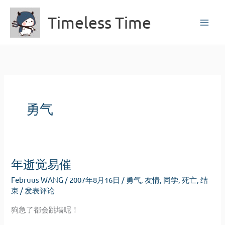
跳
Timeless Time
至
内
容
勇气
年逝觉易催
Februus WANG
/
2007年8月16日
/
勇气
,
友情
,
同学
,
死亡
,
结
束
/
发表评论
狗急了都会跳墙呢！