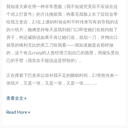
我知道大家在用一种非常愚蠢（我不知道究竟应不应该在这
个词上打冒号）的方法挽留我：狗看见我脸上长了痘痘会带
给我王老吉，ZJ在上课的时候会时不时传来写有劝导我的话
的小纸片，她俩坚持每天送我到校门口即使她们在校内租了
房子，狗还威胁说如果不肯让她们送，就划一刀，并掏出口
袋里的锋利无比的美工刀给我看——我知道她是会那样做
的，这个有点crazy的人曾经用刀划自己的胳臂，用烟头烫自
己的手臂（我实在不能说这是明智的）。
正在撑着下巴发呆以弥补我不足的睡眠时间，ZJ突然传来一
张纸片，又是一张，又是一张，又是一张…… …
年
查看全文 »
逝
年
Read More »
觉
逝
易
觉