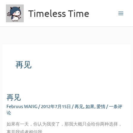
跳
Timeless Time
至
内
容
再见
再见
Februus WANG
/
2012年7月15日
/
再见
,
如果
,
爱情
/
一条评
论
如果有一天，你认为我变了，那我大概只会给你两种选择，
离开我或者相信我。