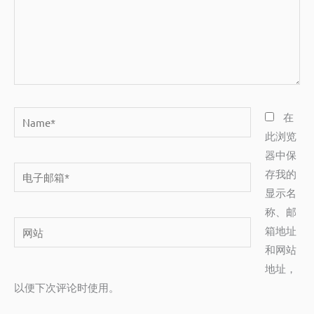
Name*
在
此浏览
器中保
电
存我的
子
显示名
邮
称、邮
网
箱
箱地址
站
*
和网站
地址，
以便下次评论时使用。