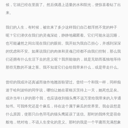
候，它就已经在里面了。然后偶遇上适量的水和阳光，便惊喜着钻了出
来。
我们的人生，有时候，被吹来了多少这样我们自己都浑然不觉的种子
呢？它们潜伏在我们的灵魂深处，静静地藏匿着。它们可能永远沉睡，
也可能遽然之间出现在我们的眼前。我开始为我自己担心，并感到深深
的忧虑和不安。如果说我们的肉体和灵魂已经都不由我们控制，那么我
们还拥有什么生活下去的意义呢？我所能做的，就是无助而孤独地等待
那些无数的不速之客。我不知道它们会给我带来什么，或是带走什么。
曾经的我或许还真诚而做作地翘首盼望过。曾经一个和我一样，同样痴
迷于哈利波特的同学说，哪怕让她在霍格沃茨待上一天，她死也足矣。
或许当年11岁的那个我，也应该收到猫头鹰不远万里给我带来的入学通
知书。可我终究还是个麻瓜，待在这个属于麻瓜的世界里。我会设想是
什么原因，使那只白色羽毛的猫头鹰延误了送信。那时的我终究是宿命
般地，绝对地，不谙人生变化的意义。那时的我是一个平庸而充满想象