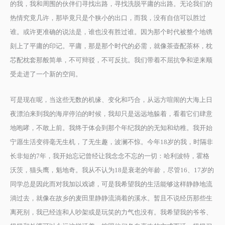
的我，我和周围的伙伴们寻找出路，寻找洗脱平庸的出路。无论我们的
热情究竟几许，那毕竟只是个狭小的出口，而我，没有自信可以胜过
谁。或许更准确的说法是，谁也没有胜过谁。因为那个时代被整个地镌
刻上了平庸的印记。平庸，那是那个时代的必需，就像茶壶配茶杯，枕
芯配枕套那般简单，不可辩驳，不可反抗。我们带着不屈抗争和逆来顺
受走进了一个新的空间。
可是现在呢，当这些无数的机缘、变化和巧合，从远方喧闹的大海上日
夜漂泊来到我的海岸停泊的时候，我却只是远远地躲着，看着它们肆意
地咆哮，不敢上前。我终于体会到那个年纪我的的无知和幼稚。我开始
宁愿生活变得毫无生机，了无生趣，波澜不惊。今年18岁的我，时隔非
长非短的7年，我开始忘记曾经让我念念不忘的一切：哈利波特，霍格
沃茨，猫头鹰，魁地奇。我从不认为18是衰老的年龄，尽管16、17岁的
同学总是因此而对我加以戏谑，可是我希望我的生活能够这样静静地流
淌过去，就像在故乡的麦田里静静流淌着的溪水。暂且不说经历那些生
离死别，我已经连和人吵架或是玩笑的力气也没有。我希望我的爷爷、