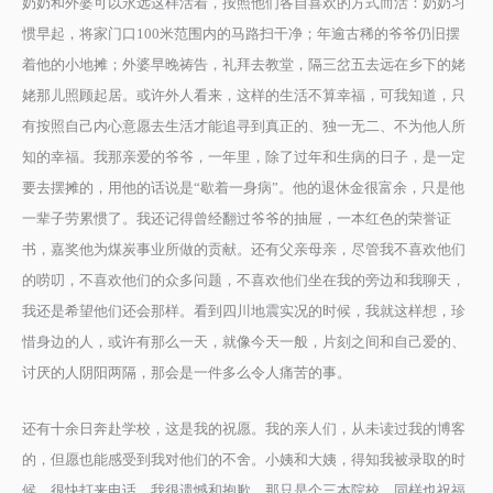
奶奶和外婆可以永远这样活着，按照他们各自喜欢的方式而活：奶奶习
惯早起，将家门口100米范围内的马路扫干净；年逾古稀的爷爷仍旧摆
着他的小地摊；外婆早晚祷告，礼拜去教堂，隔三岔五去远在乡下的姥
姥那儿照顾起居。或许外人看来，这样的生活不算幸福，可我知道，只
有按照自己内心意愿去生活才能追寻到真正的、独一无二、不为他人所
知的幸福。我那亲爱的爷爷，一年里，除了过年和生病的日子，是一定
要去摆摊的，用他的话说是“歇着一身病”。他的退休金很富余，只是他
一辈子劳累惯了。我还记得曾经翻过爷爷的抽屉，一本红色的荣誉证
书，嘉奖他为煤炭事业所做的贡献。还有父亲母亲，尽管我不喜欢他们
的唠叨，不喜欢他们的众多问题，不喜欢他们坐在我的旁边和我聊天，
我还是希望他们还会那样。看到四川地震实况的时候，我就这样想，珍
惜身边的人，或许有那么一天，就像今天一般，片刻之间和自己爱的、
讨厌的人阴阳两隔，那会是一件多么令人痛苦的事。
还有十余日奔赴学校，这是我的祝愿。我的亲人们，从未读过我的博客
的，但愿也能感受到我对他们的不舍。小姨和大姨，得知我被录取的时
候，很快打来电话，我很遗憾和抱歉，那只是个三本院校，同样也祝福