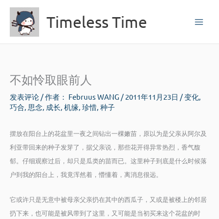
跳
Timeless Time
至
内
容
不如怜取眼前人
发表评论
/ 作者：
Februus WANG
/
2011年11月23日
/
变化
,
巧合
,
思念
,
成长
,
机缘
,
珍惜
,
种子
摆放在阳台上的花盆里一夜之间钻出一棵嫩苗，原以为是父亲从阿尔及
利亚带回来的种子发芽了，据父亲说，那些花开得异常热烈，香气馥
郁。仔细观察过后，却只是瓜类的苗而已。这里种子到底是什么时候落
户到我的阳台上，我竟浑然着，懵懂着，离消息很远。
它或许只是无意中被母亲父亲扔在其中的西瓜子，又或是被楼上的邻居
扔下来，也可能是被风带到了这里，又可能是当初买来这个花盆的时