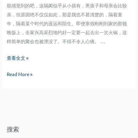
能感觉到的吧，这隔阂似乎从小就有，男孩子和母亲会比较
亲，但原因绝不仅仅如此，那是我也不甚清楚的，隔着童
年，隔着某个时代的遥远和陌生。即便寒假刚刚到家的那顿
晚饭上，全家兴高采烈地约好一定要一起去出一次火锅，这
样简单的聚会也被湮没了。不得不令人心痛。 …
葱
查看全文 »
言
葱
Read More »
葱
言
语
葱
语
搜索