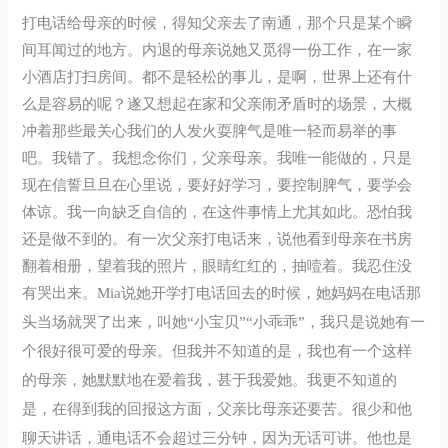
打电话给母亲的时候，得知父亲去了南通，那个只是某个瞬
间耳闻过的地方。内退的母亲说她又觅得一份工作，在一家
小酒店打扫房间。都不是轻松的事儿，是啊，世界上还有什
么是容易的呢？遂又想起在家和父亲闹矛盾时的场景，大概
冲着那些最关心我们的人发火耍脾气是唯一轻而易举的事
吧。我错了。我想念你们，父亲母亲。我唯一能做的，只是
现在信誓旦旦在心里说，要好好学习，要控制脾气，要学会
体谅。我一向缺乏自信的，在这件事情上尤其如此。恐怕我
还是做不到的。有一次父亲打电话来，说他看到母亲在书房
翻着相册，望着我的照片，眼睛红红的，抽噎着。我忍住没
有哭出来。
Mia
说她开学打电话回去的时候，她妈妈在电话那
头当场就哭了出来，叫她“小宝贝”“小乖乖”，我只是说她有一
个很好很可爱的母亲。但我并不知道的是，我也有一个这样
的母亲，她默默地在爱着我，甚于我爱她。我更不知道的
是，在得到我的回报这方面，父亲比母亲还要苦。很少和他
聊天讲话，通电话不会超过三分钟，因为无话可讲。他也是