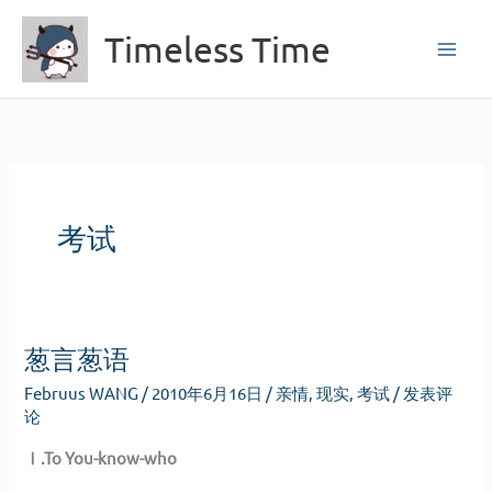
跳
Timeless Time
至
内
容
考试
葱言葱语
Februus WANG
/
2010年6月16日
/
亲情
,
现实
,
考试
/
发表评
论
Ⅰ
.To You-know-who