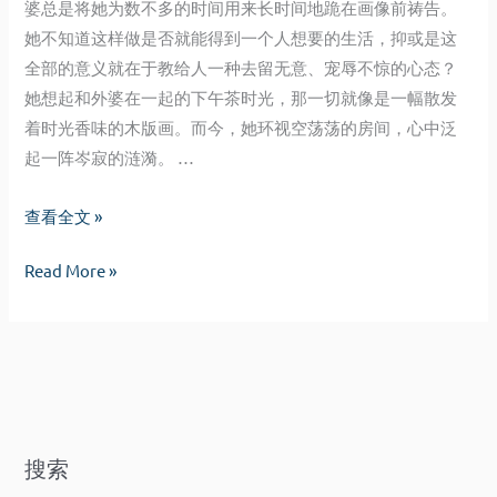
婆总是将她为数不多的时间用来长时间地跪在画像前祷告。
她不知道这样做是否就能得到一个人想要的生活，抑或是这
全部的意义就在于教给人一种去留无意、宠辱不惊的心态？
她想起和外婆在一起的下午茶时光，那一切就像是一幅散发
着时光香味的木版画。而今，她环视空荡荡的房间，心中泛
起一阵岑寂的涟漪。 …
内
查看全文 »
心
内
Read More »
的
心
宗
的
教
宗
教
搜索