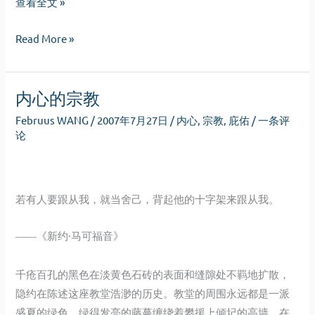
回
查看全文 »
报
回
Read More »
报
内心的宗教
Februus WANG
/
2007年7月27日
/
内心
,
宗教
,
庇佑
/
一条评
论
若有人要跟从我，就当舍己，背起他的十字架来跟从我。
《新约·马可福音》
——
千疮百孔的黑色在淡黄色石砖的表面和缝隙处不羁地扩散，
隐约在陈述这座教堂浩渺的历史。教堂的周围永远都是一派
盛夏的绿色，绿得发亮的藤蔓缠绕着攀援上倾圮的高墙，在