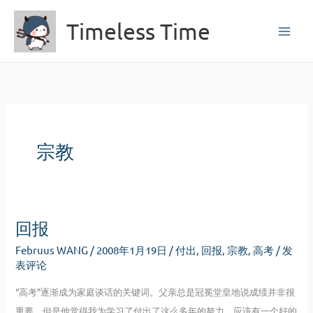
跳
Timeless Time
至
内
容
宗教
回报
Februus WANG
/
2008年1月19日
/
付出
,
回报
,
宗教
,
高考
/
发
表评论
“高考”逐渐成为家庭谈话的关键词。父亲总是冠冕堂皇地说成绩并非很
重要，但是他觉得我为学习了付出了这么多年的努力，应该有一个好的