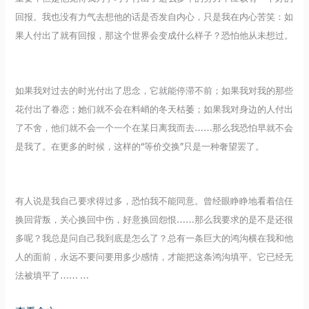
回报。我也没有力气去想他的话是否发自内心，只是我在内心苦笑：如
果人付出了就有回报，那这个世界会变成什么样子？恐怕他从未想过。
如果我对过去的时光付出了思念，它就能停滞不前；如果我对我的那些
花付出了眷恋；她们就不会在料峭的冬天枯萎；如果我对身边的人付出
了不舍，他们就不会一个一个在某日离我而去……那么我恐怕早就不会
是我了。在更多的时候，这样的“等价交换”只是一种奢望罢了。
有人说是我自己要求得过多，恐怕我不能同意。曾经眼睁睁地看着信任
换回背叛，关心换回中伤，好意换回怨恨……那么我要求的是不是还很
多呢？我总是问自己我到底是怎么了？总有一条巨大的鸿沟横在我和他
人的面前，永远不要问要用多少感情，才能把这条鸿沟填平。它已经无
法被填平了…… …