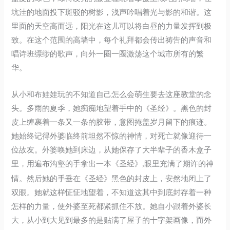
坑洼的地面投下斑驳的树影，浅声吟唱着光与影的和谐。这
里面的天空高而远，阳光在这儿可以将白昼的力量发挥到极
致。在这个范围的高墙中，每个礼拜都会传出祷告的声音和
唱诗班缥缈的歌声，向外一圈一圈激荡这个城市所有的繁
华。
从小和布娃娃玩的不知道自己怎么会萌生要去这座教堂的念
头。多雨的夏季，她痴痴地望着手中的《圣经》。黑色的封
皮上缠裹着一条又一条的胶带，意图掩盖岁月留下的痕迹。
她始终记得外婆临终前坦然不惊的神情，对死亡就像迎待一
位故友。外婆唤她到床边，从她保存了大半辈子的香木盒子
里，用遍布沟壑的手拿出一本《圣经》
眼里充满了期许的神
,
情。然后她的手垂在《圣经》黑色的封皮上，安然地闭上了
双眼。她就这样怔怔地望着，不知道这其中到底封存着一种
怎样的力量，使外婆至死都紧抓住不放。她自小跟着外婆长
大，从小到大见到最多的是贴满了屋子的十字架画像，而外