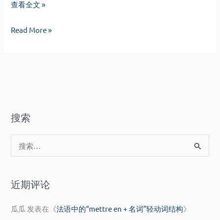
何
查看全文 »
曾
何
Read More »
就
曾
这
就
样
这
逝
样
去
逝
去
搜索
搜
索
：
近期评论
瓜瓜
发表在《
法语中的“mettre en + 名词”轻动词结构
》