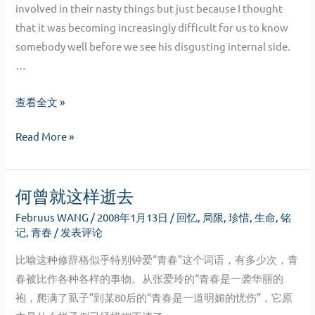
involved in their nasty things but just because I thought
that it was becoming increasingly difficult for us to know
somebody well before we see his disgusting internal side.
…
Wanna
查看全文 »
cry?
Wanna
Read More »
Then
cry?
cry.
Then
何曾就这样逝去
cry.
Februus WANG
/
2008年1月13日
/
回忆
,
局限
,
珍惜
,
生命
,
铭
记
,
青春
/
发表评论
比喻这种修辞格似乎特别钟爱“青春”这个词语，有多少次，青
春被比作各种各样的事物。从张爱玲的“青春是一袭华丽的
袍，爬满了虱子”到某80后的“青春是一道明媚的忧伤”，它原