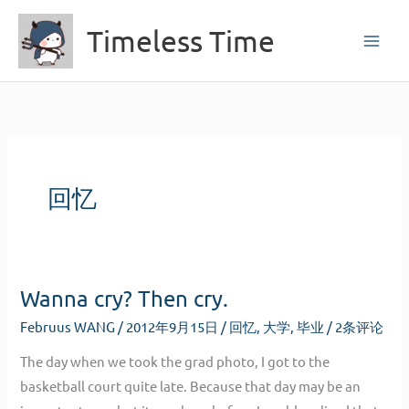
跳
Timeless Time
至
内
容
回忆
Wanna cry? Then cry.
Februus WANG
/
2012年9月15日
/
回忆
,
大学
,
毕业
/
2条评论
The day when we took the grad photo, I got to the
basketball court quite late. Because that day may be an