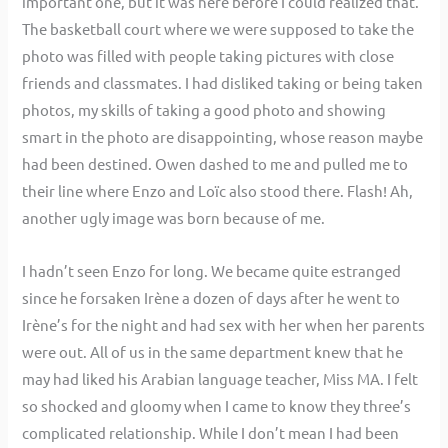
important one, but it was here before I could realized that.
The basketball court where we were supposed to take the
photo was filled with people taking pictures with close
friends and classmates. I had disliked taking or being taken
photos, my skills of taking a good photo and showing
smart in the photo are disappointing, whose reason maybe
had been destined. Owen dashed to me and pulled me to
their line where Enzo and Loïc also stood there. Flash! Ah,
another ugly image was born because of me.
I hadn’t seen Enzo for long. We became quite estranged
since he forsaken Irène a dozen of days after he went to
Irène’s for the night and had sex with her when her parents
were out. All of us in the same department knew that he
may had liked his Arabian language teacher, Miss MA. I felt
so shocked and gloomy when I came to know they three’s
complicated relationship. While I don’t mean I had been