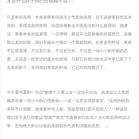
本是什么样子倒已经模糊不清了。
只是有些东西，本身就带有浪漫主义气质的东西，是不必硬要探究其本
质的。真理虽愈辩愈明，但恐怕青春这东西是没有什么真理的，或者
说，青春本身就是真理。一旦辨明，那也不过是青春的坟墓而已。就像
那么多的比喻，我们不能从中挑出一个最贴切的。在更多的时候，青春
不过是逃课，不过是打架，不过是悲伤，不过是一场小小的华丽的恋
爱，又或是一段苦涩的庞大的友情。只是它在我们的生活中早已留下了
太多的影子，等到我们发觉的时候，它已经訇然覆灭了。
今天看书看到一句话“她整个人看上去一点也不自信，或者会让人觉得
她存在着一些小小的心理疾病——这一点其实我很肯定。”这样的时刻
多得不计其数，难免要对号入座。我在想我们是不是陷入了一种误区，
我们是不是已经默认“忧郁”“变态”为青春的代名词？当今80后和90后之
争，恐怕绝大部分比较的是阴郁的气质和消极的思想。 …