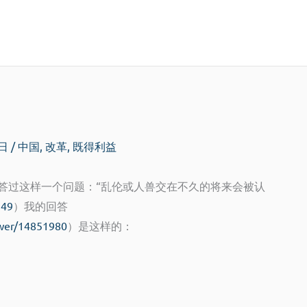
4日
/
中国
,
改革
,
既得利益
答过这样一个问题：“乱伦或人兽交在不久的将来会被认
149
）我的回答
swer/14851980
）是这样的：