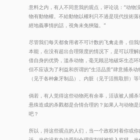
意料之内，有人不同意我的观点，评论说：“动物没
物有動物權。不給動物以權利只不過是現代技術落
經地義事情的話，視角未免狹隘。”
尽管我们每天都食用者不可计数的飞禽走兽，但我
本能，在没有超出合理限度的情况下，是可以理解
借自身的优势，滥杀动物，毫无顾忌地破坏生态环
但不应该为了利益和所谓的“生活品质”肆意捕杀
（见于各种象牙制品）、内脏（见于活熊取胆）等
倘若，有人觉得这些动物死有余辜，活该被人捕杀
悬殊造成的杀戮都是合情合理的？如果人与动物是
吧？
所以，持这些观点的人们，当一个政权对着你或你
迁，当你没有办法受到合理审判就被投入监狱，当