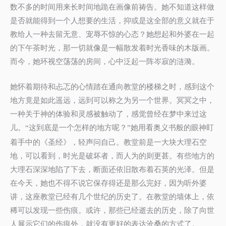
数不多的时间用来长时间地跪在画像前祷告。她不知道这样做
是否就能得到一个人想要的生活，抑或是这全部的意义就在于
教给人一种去留无意、宠辱不惊的心态？她想起和外婆在一起
的下午茶时光，那一切就像是一幅散发着时光香味的木版画。
而今，她环视空荡荡的房间，心中泛起一阵岑寂的涟漪。
她怀着期待和忐忑的心情踏在通向教堂的楼梯之时，感到这个
地方竟是如此遥远，远到可以称之为另一个世界。冥冥之中，
一种关于神的体验和灵感被触动了，感觉曾经在梦中来过这
儿。
这到底是一个怎样的地方呢？
她用看奥义书般的眼神盯
“
”
着手中的《圣经》，轻声问自己。教堂前是一大块大理石空
地，可以看到，时光是破坏者，而人为的则更甚。有些地方的
大理石深深地陷了下去，断面还依旧散布着石英的光泽。但是
在今天，她也不得不说它保存得还是那么完好，因为听外婆
讲，这座教堂已经有几个世纪的历史了。在教堂的墙体上，依
稀可以发现一些伤痕。或许，那些已经逝去的历史，除了向世
人展示它们的伤痕外，就没有更好的表达沧桑的方式了。