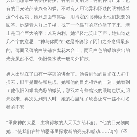
有的目光茫然或兴奋闪躲。不时有人用诧异和怀疑的眼神望着
这个小姑娘，她只是面带笑容，用肯定的眼神做出他们想要的
回答。她随着人群上了楼，找了一个靠前的座位坐了下来。墙
上是四个巨大的字：以马内利。她轻轻地笑出了声，她知道这
几个字的意思，
神与你同在
这是外婆除了阿门之外念得最多
“
”
的。薄而又薄的白绫铺在离花木台上，两只白色的蜡烛发出的
光亮虽然不强，仍旧像水波一般向外扩散。
男人出现在了画有十字架的讲台前。她看到他的目光在人群中
搜索，眼里是期待和焦虑。她和他的目光相遇的一刻，她看到
了他依旧闪耀着光彩的微笑，那双本有些黯淡的眼睛也顷刻明
亮起来。再次见到男人时，她的心里除了欣喜还有一丝不可名
状的不安。
承蒙神的大恩，主将得救的人天天加给我们。
他的目光朝向
“
”
她，
使我们在神的恩泽里探索新的亮光和感动……请将《圣
“