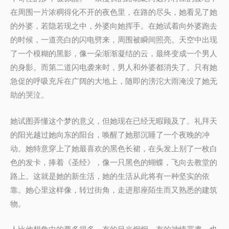
在周围一片浓稠得化不开的夜色里，在路的尽头，她看见了她
的外婆，若隐若现之中，外婆向她挥手。在她试着向外婆跑去
的时候，一道亮白的闪电劈来，周围被瞬间照亮。天空中出现
了一个模糊的黑影，像一朵渐渐凝结的云，最终变成一个男人
的身影。而第二道闪电袭来时，男人和外婆都消失了。只有她
急促的呼吸充斥在广阔的大地上，随即的滂沱大雨淹没了她无
助的哭泣。
她试图弄懂这个梦的意义，但她现在已经无暇顾及了。礼拜天
的阳光越过她向东的阳台，唤醒了她那沉睡了一个夜晚的冲
动。她特意穿上了她最喜欢的黑色长裙，在头发上别了一枚白
色的发卡，捧着《圣经》，像一只黑色的蝴蝶，飞向去教堂的
路上。这就是她的新生活，她的生活从此将有一种坚实的依
靠。她心里这样像，转过街角，走进那座陌生而又熟悉的建筑
物。
人比他想象中的要多得多。有的目光炯炯，有的神情严肃，也