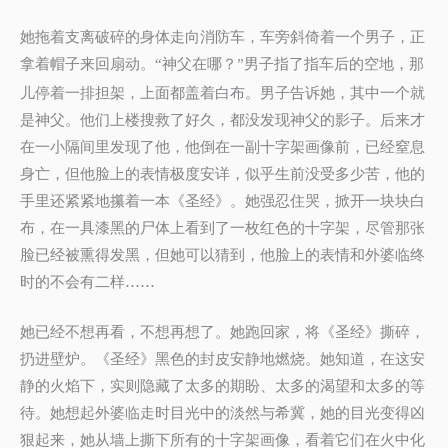
她拖着支离破碎的身体走向消防车，车旁斜倚着一个男子，正
拿着帽子来回扇动。
神父在哪？
男子指了指车后的空地，那
“
”
儿停着一排担架，上面都盖着白布。男子告诉她，其中一个就
是神父。他们上楼搜救了好久，都没发现神父的影子。后来才
在一小隔间里发现了他，他倒在一副十字架画像前，已经窒息
身亡，但他脸上的表情极度安详，似乎生前没受多少苦，他的
手里还紧紧地攥着一本《圣经》。她强忍住哭，掀开一块块白
布，在一具漆黑的尸体上看到了一枚红色的十字架，尽管那张
脸已经被熏得发黑，但她可以猜到，他脸上的表情和外婆临终
时的不会有二样……
她已经不想再看，不想再想了。她跑回家，将《圣经》撕碎，
扔进壁炉。《圣经》黑色的封皮安静地燃烧。她知道，在这安
静的火焰下，实则隐藏了太多的期盼、太多的渴望和太多的等
待。她想起外婆临走时目光中的淡然与希冀，她的目光变得凶
狠起来，她从墙上撕下所有的十字架画像，看着它们在火中化