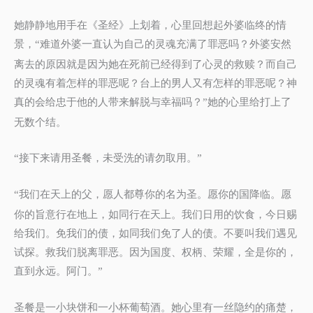
她静静地用手在《圣经》上划着，心里回想起外婆临终的情
景，
难道外婆一直认为自己的灵魂充满了罪恶吗？外婆安然
“
离去的原因就是因为她在死前已经得到了心灵的救赎？而自己
的灵魂有着怎样的罪恶呢？台上的男人又有怎样的罪恶呢？神
真的会给忠于他的人带来解脱与幸福吗？
她的心里给打上了
”
无数个结。
接下来请用圣餐，未受洗的请勿取用。
“
”
我们在天上的父，愿人都尊你的名为圣。愿你的国降临。愿
“
你的旨意行在地上，如同行在天上。我们日用的饮食，今日赐
给我们。免我们的债，如同我们免了人的债。不要叫我们遇见
试探。救我们脱离罪恶。因为国度、权柄、荣耀，全是你的，
直到永远。阿门。
”
圣餐是一小块饼和一小杯葡萄酒。她心里有一丝隐约的痛楚，