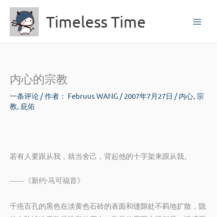
跳
Timeless Time
至
内
容
内心的宗教
一条评论
/ 作者：
Februus WANG
/
2007年7月27日
/
内心
,
宗
教
,
庇佑
若有人要跟从我，就当舍己，背起他的十字架来跟从我。
《新约·马可福音》
——
千疮百孔的黑色在淡黄色石砖的表面和缝隙处不羁地扩散，隐