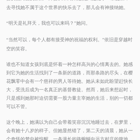
去寻找她不属于这个世界的快乐去了，那儿会有神接纳她。
明天是礼拜天，我也可以来吗？
她问。
“
”
当然可以，每个人都有接受神的祝福的权利。
依旧是穿越时
“
”
空的笑容。
谁也不知道女孩到底是怀着一种怎样高兴的心情离去的。她感
到它为她的生活找到了一条新的道路，而那条路的尽头，在樱
花飘零中会有一个慈祥的男人等待她。她从未如此盼望赶快长
大，受洗后成为一名真正的基督教徒。然而，她后来想起时，
只是感到她那时迫切需要一股力量主宰她的生活，别的一切都
可以不管。
这个晚上，她满以为自己会带着笑容沉沉地睡过去，在梦里，
会有她十八岁的样子。但她显然错了，第二天的清晨，她从一
个奇怪的梦中被惊醒。一条漫长的路蜿蜒向远方村庄的腹地，