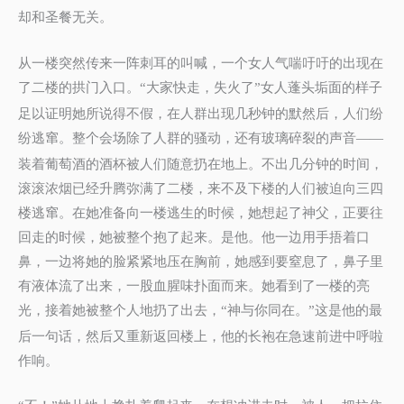
却和圣餐无关。
从一楼突然传来一阵刺耳的叫喊，一个女人气喘吁吁的出现在
了二楼的拱门入口。
大家快走，失火了
女人蓬头垢面的样子
“
”
足以证明她所说得不假，在人群出现几秒钟的默然后，人们纷
纷逃窜。整个会场除了人群的骚动，还有玻璃碎裂的声音
——
装着葡萄酒的酒杯被人们随意扔在地上。不出几分钟的时间，
滚滚浓烟已经升腾弥满了二楼，来不及下楼的人们被迫向三四
楼逃窜。在她准备向一楼逃生的时候，她想起了神父，正要往
回走的时候，她被整个抱了起来。是他。他一边用手捂着口
鼻，一边将她的脸紧紧地压在胸前，她感到要窒息了，鼻子里
有液体流了出来，一股血腥味扑面而来。她看到了一楼的亮
光，接着她被整个人地扔了出去，
神与你同在。
这是他的最
“
”
后一句话，然后又重新返回楼上，他的长袍在急速前进中呼啦
作响。