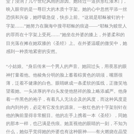
堂了浸润了几个世纪风雨的原因。她转过一道拱形红漆木门，
映入眼帘的是一尊巨大的木质十字架。她的心中忽然平添一丝
恐惧和兴奋，她呼吸急促，快步上前。
这就是耶稣被钉的十
“
字架……
她努力在脑海中搜寻耶稣的痕迹
耶稣为赎世人
”
——“
的罪而在十字架上受死……
她坐在外婆的膝上，外婆柔和的
”
目光落在摊在她双膝的《圣经》上。在外婆温暖的微笑中，她
感到一种质地紧密的安然。
小姑娘。
身后传来一个男人的声音。她回过头，用畏葸的眼
“
”
神打量着他。他棱角分明的脸上蓄着棕黄色的胡须，嘴唇很
薄，泛着不健康的白色。眼睛眯成一条柔软的弧线，正微笑地
望着她。一头浓厚的半白头发使他慈祥的脸上略添威严。他身
着一件黑色的袍子，有着凡人无法企及的风度，而这种风度是
由内到外的，必定有它发生的源泉。一枚红色的十字架别针在
他的胸前显得非常醒目。他的左手上携着一本《圣经》，同她
的那本一样，也已满是伤痕。她直视他的眼睛的一刻，不知为
什么，她似乎觉得她的外婆也有这种眼神
有火燃烧在晶莹
——