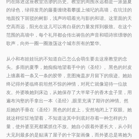
约在陈述这座教堂浩渺的历史。教堂的周围永远都是一派盛夏
的绿色，绿得发亮的藤蔓缠绕着攀援上倾圮的高墙，在坑洼的
地面投下斑驳的树影，浅声吟唱着光与影的和谐。这里面的天
空高而远，阳光在这儿可以将白昼的力量发挥到极致。在这个
范围的高墙中，每个礼拜都会传出祷告的声音和唱诗班缥缈的
歌声，向外一圈一圈激荡这个城市所有的繁华。
从小和布娃娃玩的不知道自己怎么会萌生要去这座教堂的念
头。多雨的夏季，她痴痴地望着手中的《圣经》。黑色的封皮
上缠裹着一条又一条的胶带，意图掩盖岁月留下的痕迹。她始
终记得外婆临终前坦然不惊的神情，对死亡就像迎待一位故
友。外婆唤她到床边，从她保存了大半辈子的香木盒子里，用
遍布沟壑的手拿出一本《圣经》
眼里充满了期许的神情。然
,
后她的手垂在《圣经》黑色的封皮上，安然地闭上了双眼。她
就这样怔怔地望着，不知道这其中到底封存着一种怎样的力
量，使外婆至死都紧抓住不放。她自小跟着外婆长大，从小到
大见到最多的是贴满了屋子的十字架画像，而外婆总是将她为