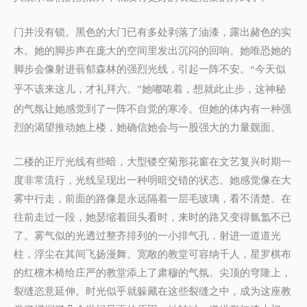
门并没有锁。黑色的大门已有多处剥落了油漆，露出赭色的实
木。她的脚步声在庞大的空间里发出沉闷的回响。她唯恐她的
脚步会像射进蓊郁森林的强烈光线，引起一阵不安。
今天似
“
乎不该来这儿，才礼拜六。
她嘟哝着，想就此止步，这神秘
”
的气氛让她感觉到了一阵不自觉的寒冷。但她的体内有一种强
烈的渴望推动她上楼，她确信她会与一股强大的力量觌面。
二楼的正厅光线有些暗，大型镂空菊形花窗在文艺复兴时期一
度非常流行，光线呈现出一种明暗交错的状态。她感觉像在大
雾中行走，前面的路像是永远隔着一层毛玻璃，看不清楚。在
往前走过一段，她瑟缩着回头看时，来时的路又变得氤氲不已
了。雾气似的光透过整齐排列的一小排气孔，射进一道道光
柱，浮尘在其间飞扬漫舞。宽敞的教堂可容纳千人，星罗棋布
的红檀木椅给庄严的教堂添上了肃穆的气氛。尖顶的穹隆上，
裂缝恣意延伸。时光似乎就躲藏在这些裂缝之中，成为这座教