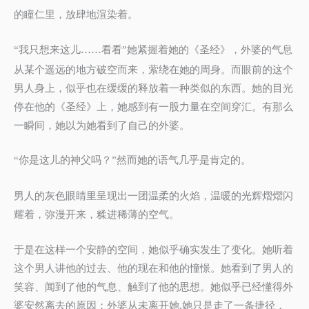
的瞳仁里，放肆地渲染着。
我只想来这儿……看看
她紧握着她的《圣经》，外婆的气息
“
”
从某个遥远的地方破空而来，萦绕在她的周身。而眼前的这个
男人身上，似乎也在缓缓的释放着一种类似的东西。她的目光
停在他的《圣经》上，她感到有一股力量在空间穿汇。有那么
一瞬间，她以为她看到了自己的外婆。
你是这儿的神父吗？
然而她的语气几乎是肯定的。
“
”
男人的灰色眼睛里呈现出一团温柔的火焰，温暖的光辉熠熠闪
耀着，弥漫开来，糅进稀薄的空气。
于是在这样一个安静的空间，她似乎确实发生了变化。她听着
这个男人讲他的过去、他的现在和他的憧憬。她看到了男人的
笑容、闻到了他的气息、触到了他的思想。她似乎已经懂得外
婆安然离去的原因：外婆从未离开她
她只是走了一条捷径，
,