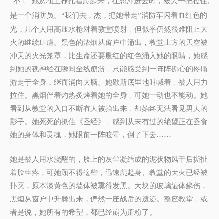
不！
她从地上挣扎着爬起来，在想冲进去时，被人一把拉住
“
”
,
是一个消防员。
我们去，杰，把她带走
消防车闪着血红色的
“
”
光，几个人用高压水枪对着教堂喷射，但似乎仍然很难阻止大
火的继续肆虐。黑色的浓烟从窗户中涌出，教堂上方的天空被
冲天的火光笼罩，比生命还要殷红的红色涌入她的眼睛，她感
到她的视神经在瞬间全线崩溃，只能感受到一阵阵撕心的疼痛
游走于全身，继而涌向大脑。她歇斯底里地叫喊着，被人用力
拉住。黑烟伴着灼热炙烤着她的全身，可她一动也不能动。她
看到从教堂的入口不断有人被抬出来，却始终无法看见男人的
影子。她死死的抓住《圣经》，感到从未有过的绝望正在蚕食
她的身体和灵魂，她眼前一阵眩晕，倒了下去……
她是被人用水浇醒的，脸上的灰尘凝结成的泥状物风干后撕扯
着脸生疼，可她顾不得这些，迅速爬起身。教堂的大火已经被
扑灭，原本淡黄色的墙体被熏得发黑。大块的玻璃遍体鳞伤，
黑烟从窗户中升腾出来，俨然一座战后的遗迹。整座教堂，或
者是说，她所有的希望，都已经崩为齑粉了。