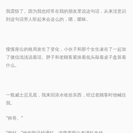
我震惊了。因为我也经常在我的朋友里说这句话，从来没意识
到这句话旁人听起来会这么的，嗯，暧昧。
慢慢座位的格局发生了变化，小伙子和那个女生凑在了一起加
了微信浅浅说着话。胖子和老顾客紧挨着低头敲着桌子盘算着
什么。
一瓶威士忌见底，我来回添水收拾东西，经过老顾客时他喊住
我。
“帅哥。”
“您好。”他的脸已经通红，连带着眼白布满红血丝。