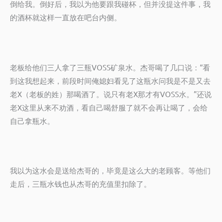
倒给我。倒好后，我以为他要跟我碰杯，但并没提这件事，我
的酒杯就这样一直放在吧台内侧。
老板给他们三人拿了三瓶VOSS矿泉水。杰哥喝了几口说：“看
到这我想起来，前段时间俺媳妇看见了这瓶水问我是不是又去
老X（老板的姓）那喝酒了。说只有老X那才有VOSS水。”还说
老X这里从来不劝酒，看自己喝舒服了就不会再让喝了，会给
自己拿瓶水。
我以为这水会是送给杰哥的，毕竟是这么大的老顾客。等他们
走后，三瓶水钱也从杰哥的充值里扣除了。