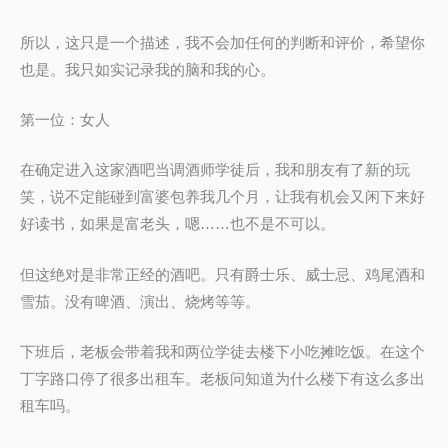
所以，这只是一个描述，我不会加任何的判断和评价，希望你
也是。我只如实记录我的脑和我的心。
第一位：女人
在确定进入这家酒吧当调酒师学徒后，我和朋友有了新的玩
笑，说不定能碰到富婆包养我几个月，让我有机会又闲下来好
好读书，如果是富老头，嗯……也不是不可以。
但这绝对是非常正经的酒吧。只有爵士乐、威士忌、鸡尾酒和
雪茄。没有啤酒、演出、烧烤等等。
下班后，老板会带着我和两位学徒去楼下小吃摊吃饭。在这个
丁字路口停了很多出租车。老板问知道为什么楼下有这么多出
租车吗。