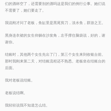
们的酒杯空了，还需要别的酒吗这是我们的例行公事。她们说
不需要了，她们要走了。
我说刚才问了老板，鱼缸里是黑尾剪刀，淡水鱼，群游之王。
黑身连衣裙的女生仰躺在沙发角，左手撑住脑袋说，好的，谢
谢你。
结账时，其他两个女生先出了门，第三个女生来到收银台前。
那时我刚来第二天，对结账流程还不熟悉。老板坐在结账台的
后面。
我对老板说结账。
老板说结啊。
我轻轻说我不知道怎么结。