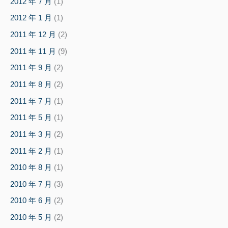
2012 年 7 月
(1)
2012 年 1 月
(1)
2011 年 12 月
(2)
2011 年 11 月
(9)
2011 年 9 月
(2)
2011 年 8 月
(2)
2011 年 7 月
(1)
2011 年 5 月
(1)
2011 年 3 月
(2)
2011 年 2 月
(1)
2010 年 8 月
(1)
2010 年 7 月
(3)
2010 年 6 月
(2)
2010 年 5 月
(2)