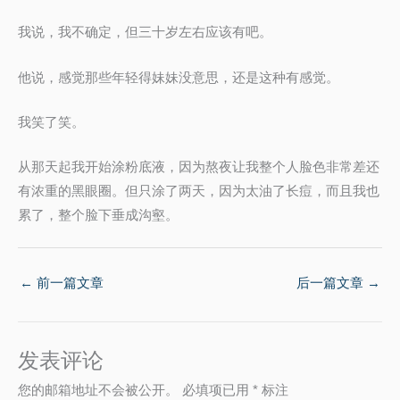
我说，我不确定，但三十岁左右应该有吧。
他说，感觉那些年轻得妹妹没意思，还是这种有感觉。
我笑了笑。
从那天起我开始涂粉底液，因为熬夜让我整个人脸色非常差还
有浓重的黑眼圈。但只涂了两天，因为太油了长痘，而且我也
累了，整个脸下垂成沟壑。
←
前一篇文章
后一篇文章
→
发表评论
您的邮箱地址不会被公开。
必填项已用
*
标注