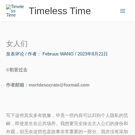
跳
Timeless Time
至
内
容
女人们
发表评论
/ 作者：
Februus WANG
/
2023年8月21日
©初音过去
作者邮箱：mortdesocrate@foxmail.com
写下这些其实多有犹豫，毕竟一些内容可以归到个人隐私的范
畴，即使发生在公共场所。我想要完全抹去主人公们的身份和
外观，但无奈这些也是故事非常重要的一部分。我并没有添加