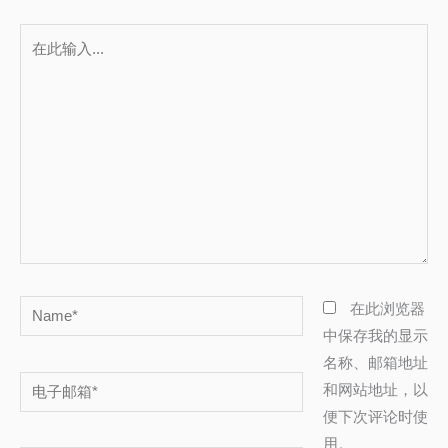
在
此
输
入...
Name*
在此浏览器
中保存我的显示
名称、邮箱地址
电
和网站地址，以
子
便下次评论时使
邮
用。