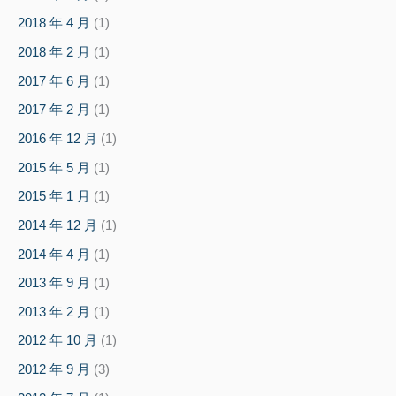
2018 年 4 月
(1)
2018 年 2 月
(1)
2017 年 6 月
(1)
2017 年 2 月
(1)
2016 年 12 月
(1)
2015 年 5 月
(1)
2015 年 1 月
(1)
2014 年 12 月
(1)
2014 年 4 月
(1)
2013 年 9 月
(1)
2013 年 2 月
(1)
2012 年 10 月
(1)
2012 年 9 月
(3)