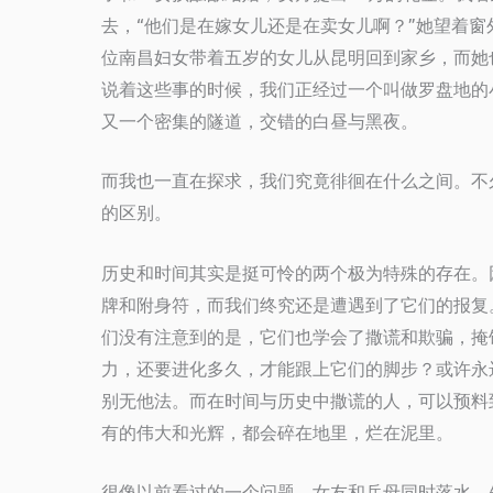
去，
“
他们是在嫁女儿还是在卖女儿啊？
”
她望着窗
位南昌妇女带着五岁的女儿从昆明回到家乡，而她
说着这些事的时候，我们正经过一个叫做罗盘地的
又一个密集的隧道，交错的白昼与黑夜。
而我也一直在探求，我们究竟徘徊在什么之间。不
的区别。
历史和时间其实是挺可怜的两个极为特殊的存在。
牌和附身符，而我们终究还是遭遇到了它们的报复
们没有注意到的是，它们也学会了撒谎和欺骗，掩
力，还要进化多久，才能跟上它们的脚步？或许永
别无他法。而在时间与历史中撒谎的人，可以预料
有的伟大和光辉，都会碎在地里，烂在泥里。
很像以前看过的一个问题，女友和岳母同时落水，