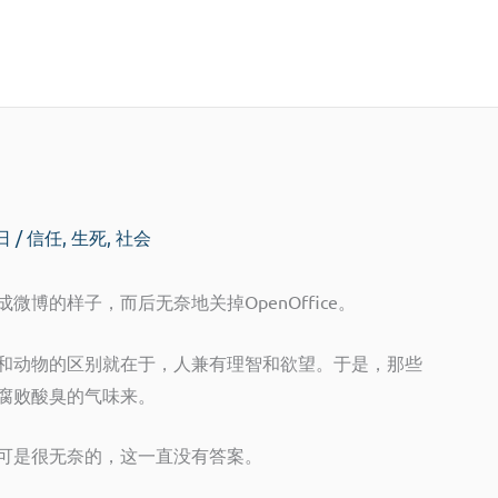
3日
/
信任
,
生死
,
社会
成微博的样子，而后无奈地关掉
OpenOffice
。
和动物的区别就在于，人兼有理智和欲望。于是，那些
腐败酸臭的气味来。
可是很无奈的，这一直没有答案。