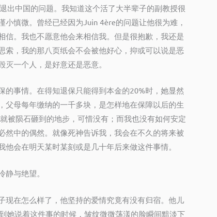
退出中国的问题。我知道这个活了大半辈子的副教授很
谨小慎微。曾经已经因为
Juin 4
è
re
的问题让他很为难，
相信。我也不愿意他会来相信我。但是很抱歉，我还是
思索，我的那八页纸会不会被他好心，抑或可以说是恶
毁灭一个人，是好意还是恶意。
保的事情。在得知退保只能得到本金的
20%
时，她显然
，父母每年缴纳的一千多块，是怎样地在保障以后的生
就被陨石砸到的地步，可惜没有；而我也没有如何安定
必然中的偶然。就像死神告诉我，我会在不久的将来被
我他会在明天某时某刻或是几十年后来做这件事情。
冷静与绝望。
子现在怎么样了，他坚持的爱情究竟有没有归宿。他儿
到她说着这件事的时候，皱纹微微荡漾的脸瞬间黯淡下