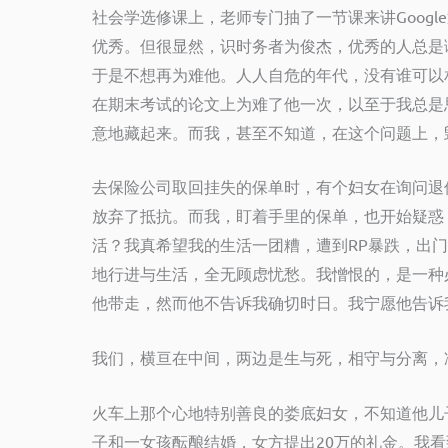
社会学选修课上，老师专门抽了一节课来讲
Google
优秀。但很显然，识时务者为俊杰，优秀的人总是
于是不想再为难他。人人自危的年代，没有谁可以
在期末考试的论文上为难了他一次，以至于我总是
意地藏起来。而我，甚至不知道，在这个问题上，
去保险公司取回挂失的保单时，有个妇女在询问退
放弃了抵抗。而我，盯着手里的保单，也开始疑惑
活？我真希望我的生活一团糟，遭到
RP
暴跌，出门
地行进与生活，全无顾虑忧愁。我憎恨的，是一种
他带走，然而他不告诉我确切时日。我宁愿他告诉
我们，横亘在中间，两边是生与死，相守与分离，
火车上那个心地特别善良的娄底妇女，不知道他儿
子和一女孩酝酿结婚，女方提出
20
万的礼金。我看