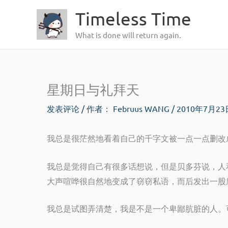
跳
Timeless Time
至
What is done will return again.
内
容
星期日与礼拜天
发表评论
/ 作者：
Februus WANG
/
2010年7月2
我总是很茫然地看着自己的千字文被一点一点删改
我总是觉得自己有很多话想说，但是贝多芬说，人
大声喧哗很自然地变成了窃窃私语，而后发出一股
我总是试图弄清楚，我是不是一个卑鄙肮脏的人。